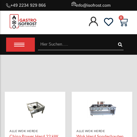
+49 2234 929 866
info@isofrost.com
0
Buffettheken Kalt
Eisvitrine
Dönergrill Elektro
Arbeitsschränke
Churros Fritteuse
Kombidämpfer Elektro
Churro machines
Gastronormbehälter
Bar-/ Getränkekühltisch
Filteranlagen und FIlter
Grillgeräte
Besteckpoliermaschine
Biertheken
Alle Wok Herde
Buffettheken Warm
Eiswaffel Maschinen
Dönergrill Gas
Arbeitstische
Computer-Fritteusen
Kombidämpfer Gas
Currywurst-Schneider
Mikrowellen
Eiswürfelbereiter
Frequezumrichter
Grillplatten
Durchschub-Geschirrspülmaschinen
Kuchentheken
Wok Herde BIG Serie 16 kW
Crêpes-Geräte
Eiswürfelmaschinen & Eisbereiter
Elektrische Dönerschneider
Edelstahlregale
Dampf-Kochkessel
Zubehör Kombidämpfer
Eis Crusher
Reiskocher & Reiswärmer
Flaschen Kühlung
Hauben
Gussgrill
Geschirrspülmaschinen
Kühltheken
Wok Herde TIGER/LION 27/42 kW
Donut-/ Lokmamaschinen
Kaffeemaschinen
Servierwagen & Transportwagen
Elektroherde
Fleischverarbeitung
Suppenwärmer
Gefriertruhen
Ventilatoren
Hähnchengrill
Gläserpoliermaschine
Kühlvitrinen
Wok Herde TURBO Serie 22 kW
Heiztische
Kaffeemühlen
Untergestelle & Schubladen
Entenzubereitung
Gemüseschneider
Kühl-/Tiefkühlschränke
Zubehör Lüftung
Holzkohlegrill
Korbtransport Geschirrspülmaschinen
neutrale Theken
Wok Herde Vulkan Serie
Müslispender
Sonstige Süßspeisenzubereitung
Wärmebrücken
Fritteusen
Kartoffelschäler & Kartoffelschneider
Kühl-/Tiefkühltische
Pizzaöfen
Spültische
neutrale Vitrinen
Wok Induktionsherd
Saftpressen/-spender
Wärmeschränke
Gas Herde
Kontaktgrill
Kühl-/Tiefkühlzellen
Rodizio Grill
Topfspülmaschinen
Wärmetheken
Zubehör Wok Herde
Schokoladenfontaine
Grillplatten
Pasta Maschinen
Kühlaggregate
Spanferkel-/Lammgrill
Verarbeitungsspültische
Wärmevitrinen
Tellerwärmer/-spender
Großküchen Bratpfanne
Salamander
Kühlregale
Teppanyaki Grillplatten
Wasserenthärter
Zubehör Buffettheken
Induktionsherde
Schäler
Schnellkühler
Zubehör Grillgeräte
Zubehör Spültechnik
Kippbratpfannen
Sonstige Küchenhelfer
Sushitheken
ALLE WOK HERDE
ALLE WOK HERDE
China Power Herd 22 kW
Wok Herd Sonderbauten