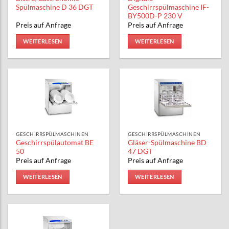
Nudelkocher
Teigknetmaschine
Verkaufskühlung
Spülmaschine D 36 DGT
Geschirrspülmaschine IF-
BY500D-P 230 V
Tantuni Gasherde
Teigverarbeitung
Zubereitungstisch
Preis auf Anfrage
Preis auf Anfrage
Zubehör Kochgeräte
Vakuumiergerät
WEITERLESEN
WEITERLESEN
Zubehör Küchengeräte
GESCHIRRSPÜLMASCHINEN
GESCHIRRSPÜLMASCHINEN
Geschirrspülautomat BE
Gläser-Spülmaschine BD
50
47 DGT
Preis auf Anfrage
Preis auf Anfrage
WEITERLESEN
WEITERLESEN